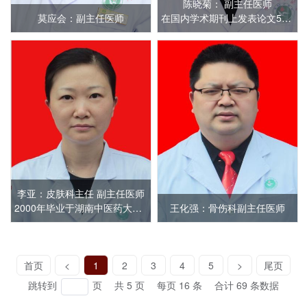
陈晓菊： 副主任医师
莫应会：副主任医师
​在国内学术期刊上发表论文5余篇。临床特长：对妇科各种常见病积累了丰富的临床经验
李亚：皮肤科主任 副主任医师
2000年毕业于湖南中医药大学。全国皮肤性病美容学会会员，中华医学会皮肤分会会员。
王化强：骨伤科副主任医师
首页
<
1
2
3
4
5
>
尾页
跳转到
页
共 5 页
每页 16 条
合计 69 条数据